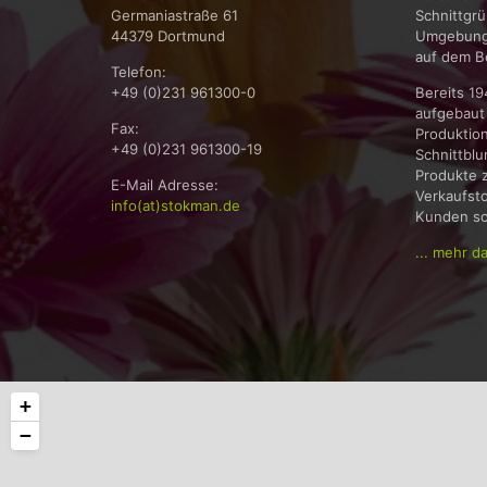
Germaniastraße 61
Schnittgrü
44379 Dortmund
Umgebung.
auf dem B
Telefon:
+49 (0)231 961300-0
Bereits 1
aufgebaut 
Fax:
Produktio
+49 (0)231 961300-19
Schnittbl
Produkte 
E-Mail Adresse:
Verkaufsto
info(at)stokman.de
Kunden som
... mehr d
+
−