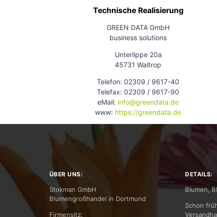
Technische Realisierung
GREEN DATA GmbH
business solutions
Unterlippe 20a
45731 Waltrop
Telefon: 02309 / 9617-40
Telefax: 02309 / 9617-90
eMail:
info@greendata.de
www:
https://greendata.de
ÜBER UNS:
DETAILS:
Stokman GmbH
Blumen, B
Blumengroßhandel in Dortmund
Schon frü
Firmensitz:
Versandha