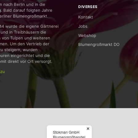
n nach Berlin und in die
DIVERSES
 Bald darauf folgten Jahre
erliner Blumengroßmarkt.
Kontakt
Jobs
944 wurde die eigene Gärtnerei
und in Treibhäusern die
Webshop
n von Tulpen und weiteren
umen. Um den Vertrieb der
Blumengroßmarkt DO
zu steigern, wurden
uren eingerichtet und die
it direkt vor Ort versorgt.
azu
×
Stokman GmbH
Blumengroßhandel