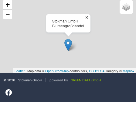
+
−
×
Stokman GmbH
Blumengroßhandel
Leaflet
| Map data ©
OpenStreetMap
contributors,
CC-BY-SA
, Imagery ©
Mapbox
|
© 2026
Stokman GmbH
powered by
GREEN DATA GmbH