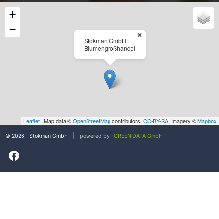
+
−
×
Stokman GmbH
Blumengroßhandel
Leaflet
| Map data ©
OpenStreetMap
contributors,
CC-BY-SA
, Imagery ©
Mapbox
|
© 2026
Stokman GmbH
powered by
GREEN DATA GmbH